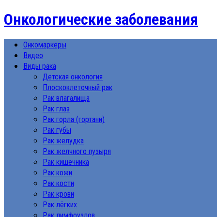
Онкологические заболевания
Онкомаркеры
Видео
Виды рака
Детская онкология
Плоскоклеточный рак
Рак влагалища
Рак глаз
Рак горла (гортани)
Рак губы
Рак желудка
Рак желчного пузыря
Рак кишечника
Рак кожи
Рак кости
Рак крови
Рак лёгких
Рак лимфоузлов