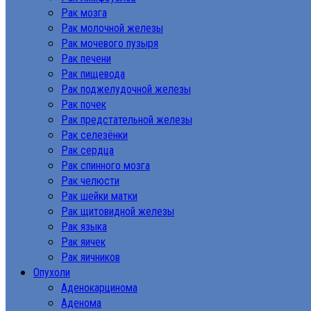
Рак мозга
Рак молочной железы
Рак мочевого пузыря
Рак печени
Рак пищевода
Рак поджелудочной железы
Рак почек
Рак предстательной железы
Рак селезёнки
Рак сердца
Рак спинного мозга
Рак челюсти
Рак шейки матки
Рак щитовидной железы
Рак языка
Рак яичек
Рак яичников
Опухоли
Аденокарцинома
Аденома