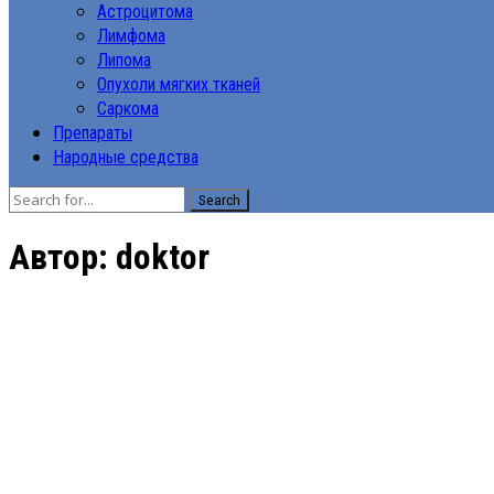
Астроцитома
Лимфома
Липома
Опухоли мягких тканей
Саркома
Препараты
Народные средства
Search
Автор:
doktor