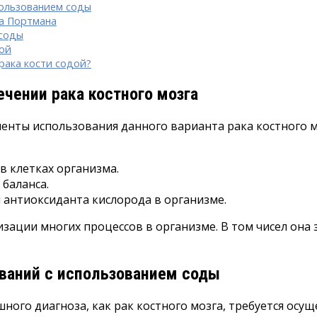
пользованием соды
ра Портмана
 соды
дой
рака кости содой?
чении рака костного мозга
ты использования данного варианта рака костного моз
в клетках организма.
баланса.
антиоксиданта кислорода в организме.
изации многих процессов в организме. В том чисел она
ваний с использованием соды
ного диагноза, как рак костного мозга, требуется осу