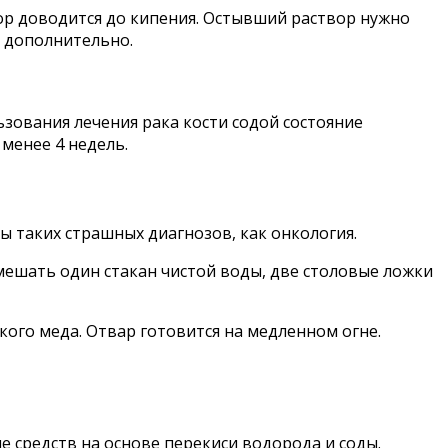
вор доводится до кипения. Остывший раствор нужно
я дополнительно.
зования лечения рака кости содой состояние
менее 4 недель.
 таких страшных диагнозов, как онкология.
смешать один стакан чистой воды, две столовые ложки
кого меда. Отвар готовится на медленном огне.
е средств на основе перекиси водорода и соды.