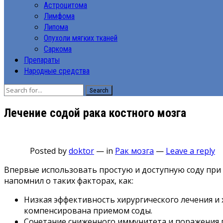
Астроцитома
Лимфома
Липома
Опухоли мягких тканей
Саркома
Препараты
Народные средства
Search
Лечение содой рака костного мозга
Posted by
doktor
—
in
Рак мозга
—
Leave a reply
Впервые использовать простую и доступную соду при
напомнил о таких факторах, как:
Низкая эффективность хирургического лечения и 
компенсирована приемом соды.
Сочетание сниженного иммунитета и поражения г