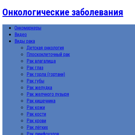
Онкологические заболевания
Онкомаркеры
Видео
Виды рака
Детская онкология
Плоскоклеточный рак
Рак влагалища
Рак глаз
Рак горла (гортани)
Рак губы
Рак желудка
Рак желчного пузыря
Рак кишечника
Рак кожи
Рак кости
Рак крови
Рак лёгких
Рак лимфоузлов