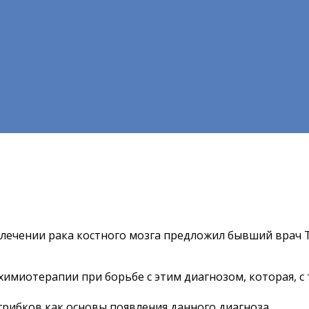
 лечении рака костного мозга предложил бывший врач 
химиотерапии при борьбе с этим диагнозом, которая, с
рибков как основы появления данного диагноза.