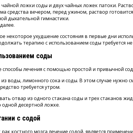
, чайной ложки соды и двух чайных ложек патоки. Раст
а средства вечером, перед ужином, раствор готовитс
ной дыхательной гимнастики.
далее.
 некоторое ухудшение состояния в первые дни исполь
одолжать терапию с использованием соды требуется не 
ользованием соды
 способы лечения с помощью простой и привычной соды
 из воды, лимонного сока и соды. В этом случае нужно 
редство требуется утром.
ать отвар из одного стакана соды и трех стаканов жид
о одной десертной ложке.
тании с содой
рак костного мозга лечение содой, является применени