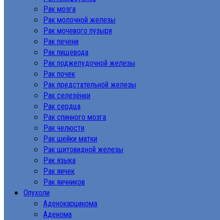
Рак мозга
Рак молочной железы
Рак мочевого пузыря
Рак печени
Рак пищевода
Рак поджелудочной железы
Рак почек
Рак предстательной железы
Рак селезёнки
Рак сердца
Рак спинного мозга
Рак челюсти
Рак шейки матки
Рак щитовидной железы
Рак языка
Рак яичек
Рак яичников
Опухоли
Аденокарцинома
Аденома