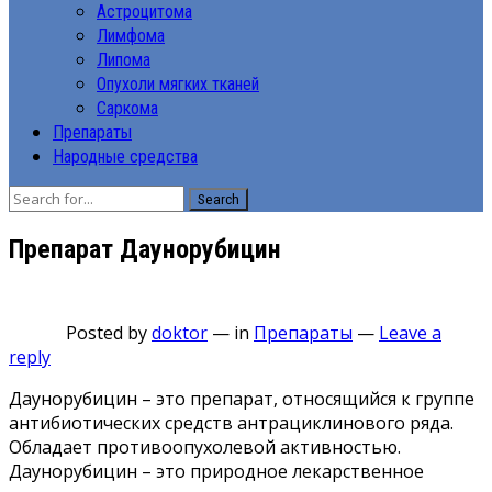
Астроцитома
Лимфома
Липома
Опухоли мягких тканей
Саркома
Препараты
Народные средства
Search
Препарат Даунорубицин
Posted by
doktor
—
in
Препараты
—
Leave a
reply
Даунорубицин – это препарат, относящийся к группе
антибиотических средств антрациклинового ряда.
Обладает противоопухолевой активностью.
Даунорубицин – это природное лекарственное