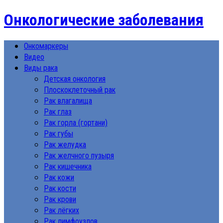
Онкологические заболевания
Онкомаркеры
Видео
Виды рака
Детская онкология
Плоскоклеточный рак
Рак влагалища
Рак глаз
Рак горла (гортани)
Рак губы
Рак желудка
Рак желчного пузыря
Рак кишечника
Рак кожи
Рак кости
Рак крови
Рак лёгких
Рак лимфоузлов