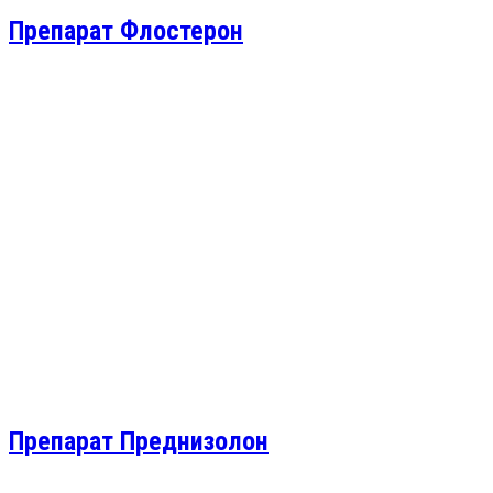
Препарат Флостерон
Препарат Преднизолон