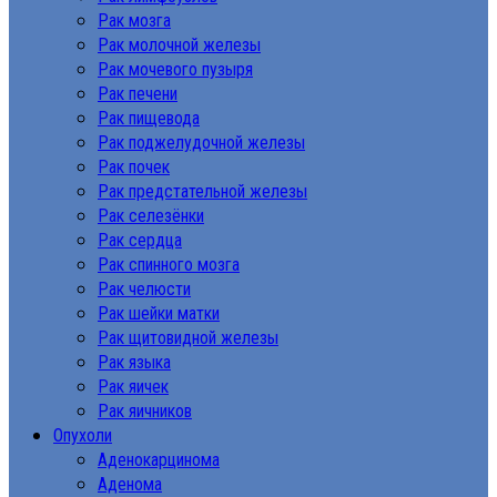
Рак мозга
Рак молочной железы
Рак мочевого пузыря
Рак печени
Рак пищевода
Рак поджелудочной железы
Рак почек
Рак предстательной железы
Рак селезёнки
Рак сердца
Рак спинного мозга
Рак челюсти
Рак шейки матки
Рак щитовидной железы
Рак языка
Рак яичек
Рак яичников
Опухоли
Аденокарцинома
Аденома