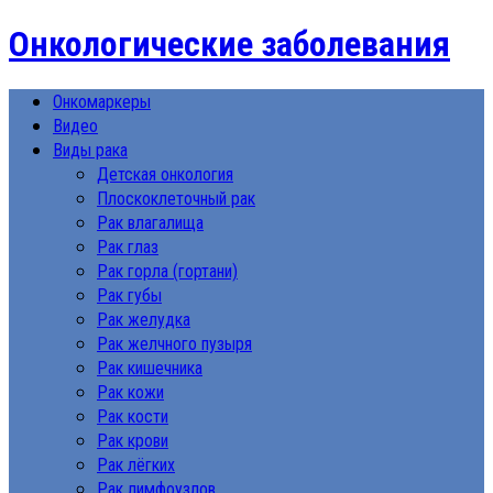
Онкологические заболевания
Онкомаркеры
Видео
Виды рака
Детская онкология
Плоскоклеточный рак
Рак влагалища
Рак глаз
Рак горла (гортани)
Рак губы
Рак желудка
Рак желчного пузыря
Рак кишечника
Рак кожи
Рак кости
Рак крови
Рак лёгких
Рак лимфоузлов