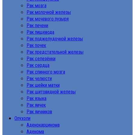
Рак мозга
Рак молочной железы
Рак мочевого пузыря
Рак печени
Рак пищевода
Рак поджелудочной железы
Рак почек
Рак предстательной железы
Рак селезёнки
Рак сердца
Рак спинного мозга
Рак челюсти
Рак шейки матки
Рак щитовидной железы
Рак языка
Рак яичек
Рак яичников
Опухоли
Аденокарцинома
Аденома