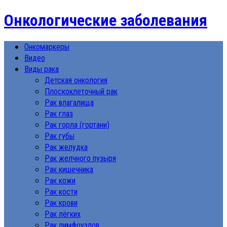
Онкологические заболевания
Онкомаркеры
Видео
Виды рака
Детская онкология
Плоскоклеточный рак
Рак влагалища
Рак глаз
Рак горла (гортани)
Рак губы
Рак желудка
Рак желчного пузыря
Рак кишечника
Рак кожи
Рак кости
Рак крови
Рак лёгких
Рак лимфоузлов