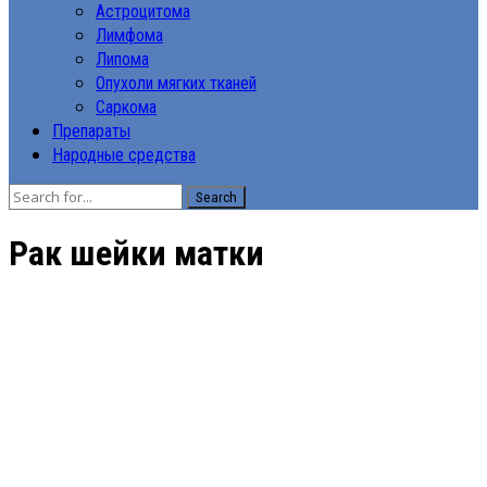
Астроцитома
Лимфома
Липома
Опухоли мягких тканей
Саркома
Препараты
Народные средства
Search
Рак шейки матки