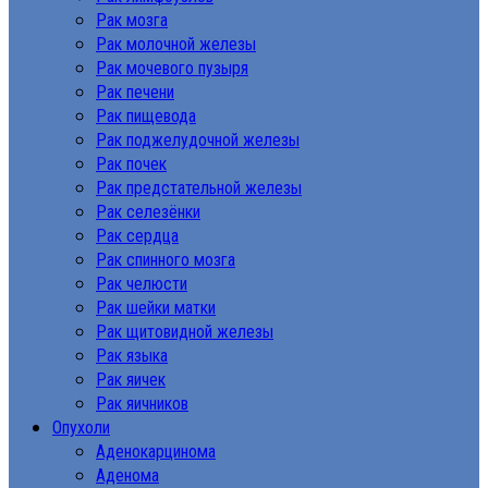
Рак мозга
Рак молочной железы
Рак мочевого пузыря
Рак печени
Рак пищевода
Рак поджелудочной железы
Рак почек
Рак предстательной железы
Рак селезёнки
Рак сердца
Рак спинного мозга
Рак челюсти
Рак шейки матки
Рак щитовидной железы
Рак языка
Рак яичек
Рак яичников
Опухоли
Аденокарцинома
Аденома