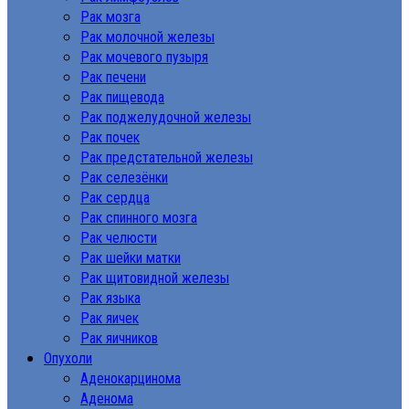
Рак мозга
Рак молочной железы
Рак мочевого пузыря
Рак печени
Рак пищевода
Рак поджелудочной железы
Рак почек
Рак предстательной железы
Рак селезёнки
Рак сердца
Рак спинного мозга
Рак челюсти
Рак шейки матки
Рак щитовидной железы
Рак языка
Рак яичек
Рак яичников
Опухоли
Аденокарцинома
Аденома