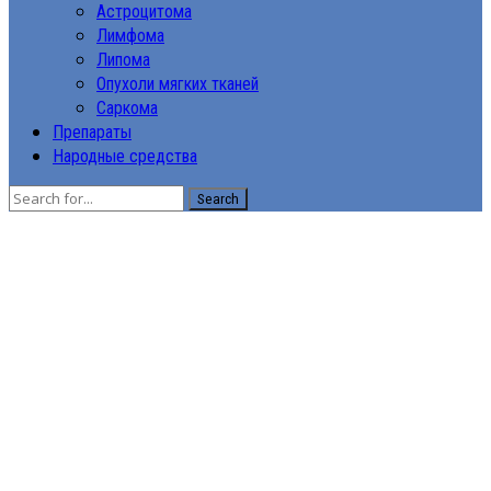
Астроцитома
Лимфома
Липома
Опухоли мягких тканей
Саркома
Препараты
Народные средства
Search