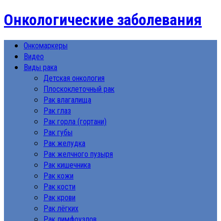
Онкологические заболевания
Онкомаркеры
Видео
Виды рака
Детская онкология
Плоскоклеточный рак
Рак влагалища
Рак глаз
Рак горла (гортани)
Рак губы
Рак желудка
Рак желчного пузыря
Рак кишечника
Рак кожи
Рак кости
Рак крови
Рак лёгких
Рак лимфоузлов