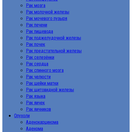
Рак мозга
Рак молочной железы
Рак мочевого пузыря
Рак печени
Рак пищевода
Рак поджелудочной железы
Рак почек
Рак предстательной железы
Рак селезёнки
Рак сердца
Рак спинного мозга
Рак челюсти
Рак шейки матки
Рак щитовидной железы
Рак языка
Рак яичек
Рак яичников
Опухоли
Аденокарцинома
Аденома