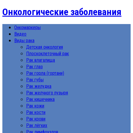
Онкологические заболевания
Онкомаркеры
Видео
Виды рака
Детская онкология
Плоскоклеточный рак
Рак влагалища
Рак глаз
Рак горла (гортани)
Рак губы
Рак желудка
Рак желчного пузыря
Рак кишечника
Рак кожи
Рак кости
Рак крови
Рак лёгких
Рак лимфоузлов