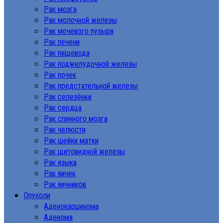
Рак мозга
Рак молочной железы
Рак мочевого пузыря
Рак печени
Рак пищевода
Рак поджелудочной железы
Рак почек
Рак предстательной железы
Рак селезёнки
Рак сердца
Рак спинного мозга
Рак челюсти
Рак шейки матки
Рак щитовидной железы
Рак языка
Рак яичек
Рак яичников
Опухоли
Аденокарцинома
Аденома