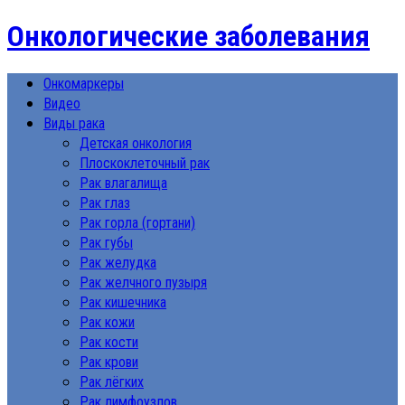
Онкологические заболевания
Онкомаркеры
Видео
Виды рака
Детская онкология
Плоскоклеточный рак
Рак влагалища
Рак глаз
Рак горла (гортани)
Рак губы
Рак желудка
Рак желчного пузыря
Рак кишечника
Рак кожи
Рак кости
Рак крови
Рак лёгких
Рак лимфоузлов