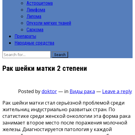
Астроцитома
Лимфома
Липома
Опухоли мягких тканей
Саркома
Препараты
Народные средства
Search
Рак шейки матки 2 степени
Posted by
doktor
—
in
Виды рака
—
Leave a reply
Рак шейки матки стал серьёзной проблемой среди
жительниц индустриально развитых стран. По
статистике среди женской онкологии эта форма рака
занимает второе место после поражения молочной
железы. Диагностируется патология у каждой