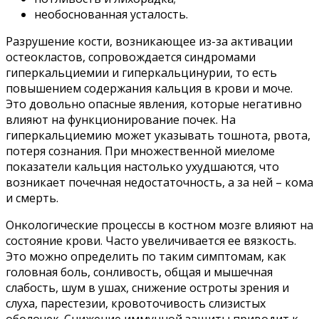
необоснованная усталость.
Разрушение кости, возникающее из-за активации
остеокластов, сопровождается синдромами
гиперкальциемии и гиперкальцинурии, то есть
повышением содержания кальция в крови и моче.
Это довольно опасные явления, которые негативно
влияют на функционирование почек. На
гиперкальциемию может указывать тошнота, рвота,
потеря сознания. При множественной миеломе
показатели кальция настолько ухудшаются, что
возникает почечная недостаточность, а за ней – кома
и смерть.
Онкологические процессы в костном мозге влияют на
состояние крови. Часто увеличивается ее вязкость.
Это можно определить по таким симптомам, как
головная боль, сонливость, общая и мышечная
слабость, шум в ушах, снижение остроты зрения и
слуха, парестезии, кровоточивость слизистых
оболочек. Снижение иммунной защиты приводит к