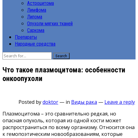
Астроцитома
Лимфома
Липома
Опухоли мягких тканей
Саркома
Препараты
Народные средства
Search
Что такое плазмоцитома: особенности
онкоопухоли
Posted by
doktor
—
in
Виды рака
—
Leave a reply
Плазмоцитома – это сравнительно редкая, но
опасная опухоль, которая из одной кости может
распространиться по всему организму. Относится она
к гемопоэтическим новообразованиям, которые