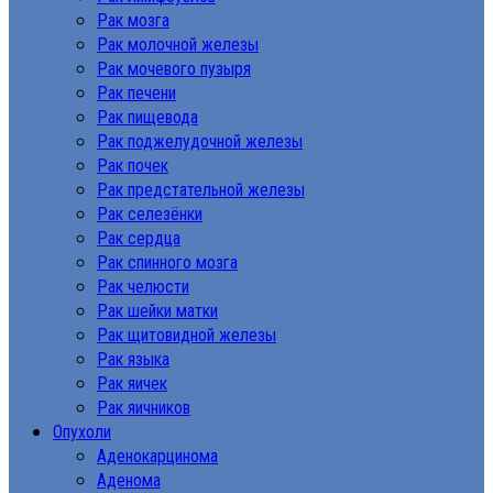
Рак мозга
Рак молочной железы
Рак мочевого пузыря
Рак печени
Рак пищевода
Рак поджелудочной железы
Рак почек
Рак предстательной железы
Рак селезёнки
Рак сердца
Рак спинного мозга
Рак челюсти
Рак шейки матки
Рак щитовидной железы
Рак языка
Рак яичек
Рак яичников
Опухоли
Аденокарцинома
Аденома