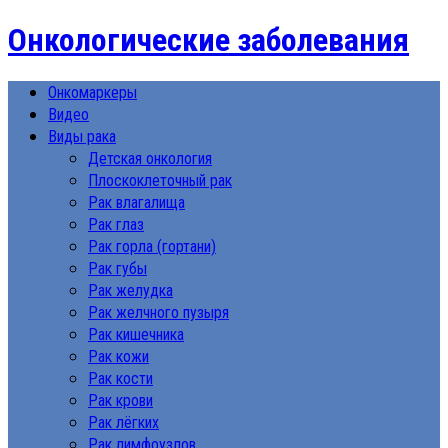
Онкологические заболевания
Онкомаркеры
Видео
Виды рака
Детская онкология
Плоскоклеточный рак
Рак влагалища
Рак глаз
Рак горла (гортани)
Рак губы
Рак желудка
Рак желчного пузыря
Рак кишечника
Рак кожи
Рак кости
Рак крови
Рак лёгких
Рак лимфоузлов