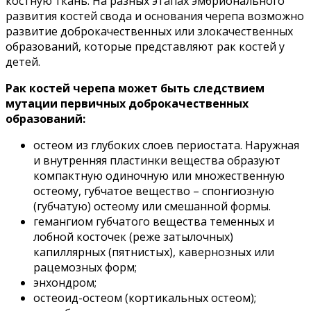
костную ткань. На разных этапах эмбрионального
развития костей свода и основания черепа возможно
развитие доброкачественных или злокачественных
образований, которые представляют рак костей у
детей.
Рак костей черепа может быть следствием
мутации первичных доброкачественных
образований:
остеом из глубоких слоев периостата. Наружная
и внутренняя пластинки вещества образуют
компактную одиночную или множественную
остеому, губчатое вещество – спонгиозную
(губчатую) остеому или смешанной формы.
гемангиом губчатого вещества теменных и
лобной косточек (реже затылочных)
капиллярных (пятнистых), кавернозных или
рацемозных форм;
энхондром;
остеоид-остеом (кортикальных остеом);