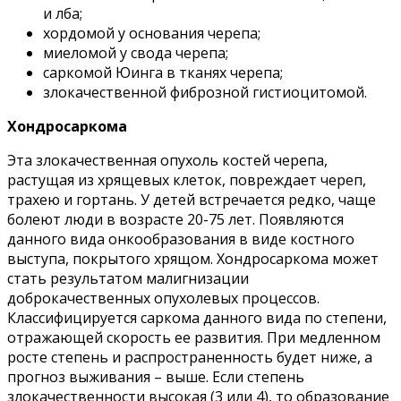
и лба;
хордомой у основания черепа;
миеломой у свода черепа;
саркомой Юинга в тканях черепа;
злокачественной фиброзной гистиоцитомой.
Хондросаркома
Эта злокачественная опухоль костей черепа,
растущая из хрящевых клеток, повреждает череп,
трахею и гортань. У детей встречается редко, чаще
болеют люди в возрасте 20-75 лет. Появляются
данного вида онкообразования в виде костного
выступа, покрытого хрящом. Хондросаркома может
стать результатом малигнизации
доброкачественных опухолевых процессов.
Классифицируется саркома данного вида по степени,
отражающей скорость ее развития. При медленном
росте степень и распространенность будет ниже, а
прогноз выживания – выше. Если степень
злокачественности высокая (3 или 4), то образование