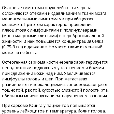
Очаговые симптомы опухолей кости черепа
осложняются отеками и сдавливанием ткани мозга,
менингеальными симптомами при абсцессах
мозжечка. При этом характерно проявление
плеоцитоза с лимфоцитами и полинуклеарами
(многоядерными клетками) в цереброспинальной
жидкости. В ней повышается концентрация белка
(0,75-3 г/л) и давление. Но часто таких изменений
может и не быть.
Остеогенная саркома кости черепа характеризуется
неподвижным подкожным уплотнением и болями
при сдвижении кожи над ним. Увеличиваются
лимфоузлы головы и шеи. При метастазах
развивается гиперкальциемия, сопровождающаяся
тошнотой, рвотой, сухостью слизистой полости рта,
обильным мочеиспусканием, нарушением сознания.
При саркоме Юинга у пациентов повышается
уровень лейкоцитов и температура, болит голова,