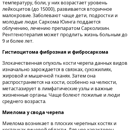
температуру, боли, у них возрастает уровень
лейкоцитов (до 15000), развивается вторичное
малокровие. Заболевают чаще дети, подростки и
молодые люди. Саркома Юинга поддается
облучению, лечению препаратом Сарколизин.
Рентгенотерапия может продлить жизнь больным до
9 и более лет.
Гистиоцитома фиброзная и фибросаркома
Злокачественная опухоль кости черепа данных видов
изначально зарождается в связках, сухожилиях,
жировой и мышечной тканях. Затем она
распространяется на кости, особенно на челюсти,
метастазирует в лимфатические узлы и важные
жизненные органы. Чаще болеют пожилые и люди
среднего возраста.
Миелома у свода черепа
Миелома возникает в плоских черепных костях и
косточках лицевой области. Для нее характерен