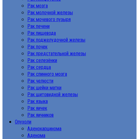
Рак мозга
Рак молочной железы
Рак мочевого пузыря
Рак печени
Рак пищевода
Рак поджелудочной железы
Рак почек
Рак предстательной железы
Рак селезёнки
Рак сердца
Рак спинного мозга
Рак челюсти
Рак шейки матки
Рак щитовидной железы
Рак языка
Рак яичек
Рак яичников
Опухоли
Аденокарцинома
Аденома