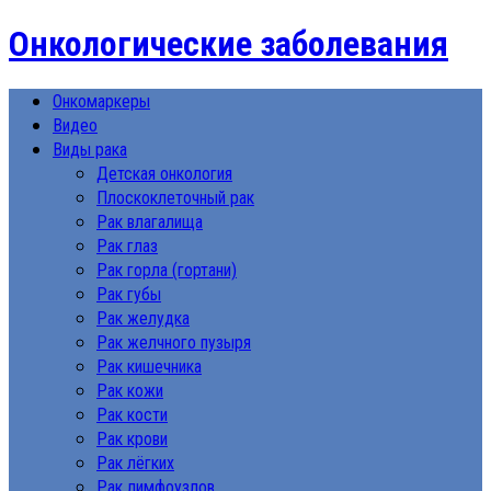
Онкологические заболевания
Онкомаркеры
Видео
Виды рака
Детская онкология
Плоскоклеточный рак
Рак влагалища
Рак глаз
Рак горла (гортани)
Рак губы
Рак желудка
Рак желчного пузыря
Рак кишечника
Рак кожи
Рак кости
Рак крови
Рак лёгких
Рак лимфоузлов