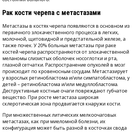
Рак кости черепа с метастазами
Метастазы в костях черепа появляются в основном из
первичного злокачественного процесса в легких,
молочной, щитовидной и предстательной железе, а
также почек. У 20% больных метастазы при раке
костей черепа распространяются от злокачественной
меланомы слизистых оболочек носоглотки и рта,
глазной сетчатки. Распространение опухолей в мозг
происходит по кровеносным сосудам. Метастазирует
у взрослых ретинобластома и/или симпатобластома, у
детей – ретинобластома и/или медуллобластома.
Деструктивные костные очаги повреждают губчатое
вещество. При росте метастаза широкая
склеротическая зона продвигается кнаружи кости.
При множественных литических мелкоочаговых
метастазах, как при миеломной болезни, их
конфигурация может быть разной в косточках свода