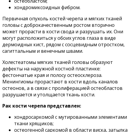
остеобластом;
хондромиксоидных фибром.
Первичная опухоль костей черепа и мягких тканей
головы с доброкачественным ростом вторично
может прорасти в кости свода и разрушать их. Они
могут расположиться у обоих углов глаза в виде
дермоидных кист, рядом с сосцевидным отростком,
сагиттальным и венечным швами.
Холестеатомы мягких тканей головы образуют
дефекты на наружной костной пластинке:
фестончатые края и полосу остеосклероза.
Менингиомы прорастают в кости вдоль каналов
остеонов, а в связи с пролиферацией остеобластов
разрушается и утолщается ткань кости.
Рак кости черепа представлен:
хондросаркомой с мутированными элементами
ткани хрящиков;
остеогенной саркомой в области виска, затылка