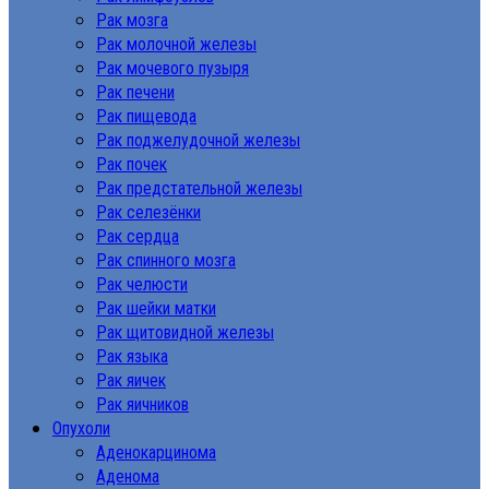
Рак мозга
Рак молочной железы
Рак мочевого пузыря
Рак печени
Рак пищевода
Рак поджелудочной железы
Рак почек
Рак предстательной железы
Рак селезёнки
Рак сердца
Рак спинного мозга
Рак челюсти
Рак шейки матки
Рак щитовидной железы
Рак языка
Рак яичек
Рак яичников
Опухоли
Аденокарцинома
Аденома