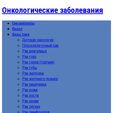
Онкологические заболевания
Онкомаркеры
Видео
Виды рака
Детская онкология
Плоскоклеточный рак
Рак влагалища
Рак глаз
Рак горла (гортани)
Рак губы
Рак желудка
Рак желчного пузыря
Рак кишечника
Рак кожи
Рак кости
Рак крови
Рак лёгких
Рак лимфоузлов