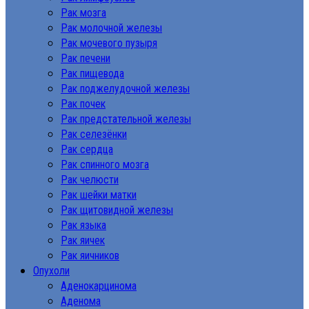
Рак мозга
Рак молочной железы
Рак мочевого пузыря
Рак печени
Рак пищевода
Рак поджелудочной железы
Рак почек
Рак предстательной железы
Рак селезёнки
Рак сердца
Рак спинного мозга
Рак челюсти
Рак шейки матки
Рак щитовидной железы
Рак языка
Рак яичек
Рак яичников
Опухоли
Аденокарцинома
Аденома