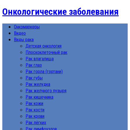
Онкологические заболевания
Онкомаркеры
Видео
Виды рака
Детская онкология
Плоскоклеточный рак
Рак влагалища
Рак глаз
Рак горла (гортани)
Рак губы
Рак желудка
Рак желчного пузыря
Рак кишечника
Рак кожи
Рак кости
Рак крови
Рак лёгких
Рак лимфоузлов