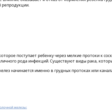
й репродукции.
которое поступает ребенку через мелкие протоки к сос
личного рода инфекций. Существуют виды рака, которы
лез начинается именно в грудных протоках или каналах
олочной железы: