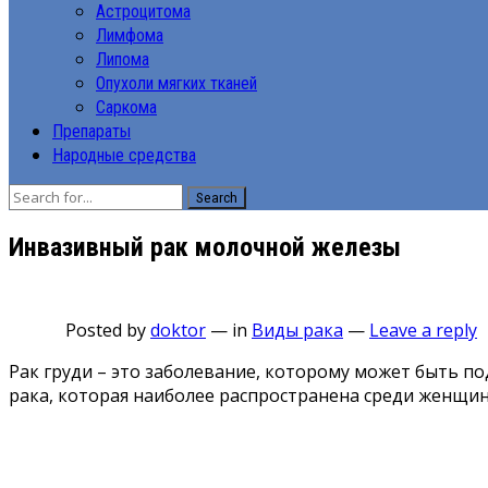
Астроцитома
Лимфома
Липома
Опухоли мягких тканей
Саркома
Препараты
Народные средства
Search
Инвазивный рак молочной железы
Posted by
doktor
—
in
Виды рака
—
Leave a reply
Рак груди – это заболевание, которому может быть п
рака, которая наиболее распространена среди женщин в