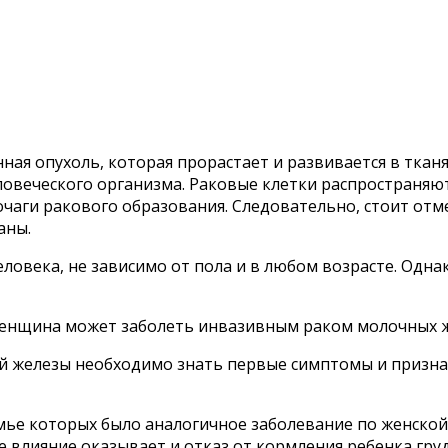
ая опухоль, которая прорастает и развивается в тканя
ловеческого организма. Раковые клетки распространяю
чаги ракового образования. Следовательно, стоит отме
аны.
еловека, не зависимо от пола и в любом возрасте. Одна
женщина может заболеть инвазивным раком молочных ж
й железы необходимо знать первые симптомы и призна
емье которых было аналогичное заболевание по женской
 влияние оказывает и отказ от кормления ребенка гру