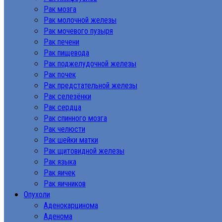
Рак мозга
Рак молочной железы
Рак мочевого пузыря
Рак печени
Рак пищевода
Рак поджелудочной железы
Рак почек
Рак предстательной железы
Рак селезёнки
Рак сердца
Рак спинного мозга
Рак челюсти
Рак шейки матки
Рак щитовидной железы
Рак языка
Рак яичек
Рак яичников
Опухоли
Аденокарцинома
Аденома