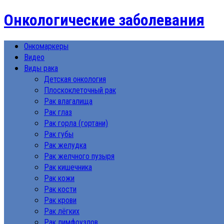
Онкологические заболевания
Онкомаркеры
Видео
Виды рака
Детская онкология
Плоскоклеточный рак
Рак влагалища
Рак глаз
Рак горла (гортани)
Рак губы
Рак желудка
Рак желчного пузыря
Рак кишечника
Рак кожи
Рак кости
Рак крови
Рак лёгких
Рак лимфоузлов