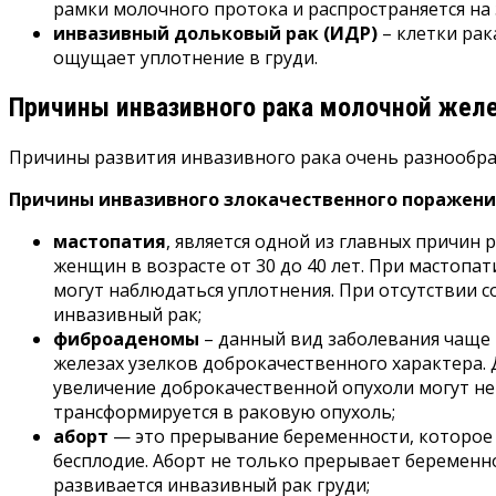
рамки молочного протока и распространяется на
инвазивный дольковый рак (ИДР)
– клетки рак
ощущает уплотнение в груди.
Причины инвазивного рака молочной жел
Причины развития инвазивного рака очень разнообраз
Причины инвазивного злокачественного поражени
мастопатия
, является одной из главных причин
женщин в возрасте от 30 до 40 лет. При мастоп
могут наблюдаться уплотнения. При отсутствии 
инвазивный рак;
фиброаденомы
– данный вид заболевания чаще 
железах узелков доброкачественного характера.
увеличение доброкачественной опухоли могут не
трансформируется в раковую опухоль;
аборт
— это прерывание беременности, которое
бесплодие. Аборт не только прерывает беременно
развивается инвазивный рак груди;