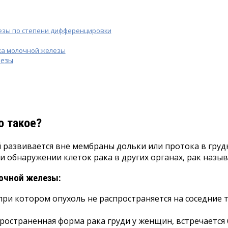
езы по степени дифференцировки
ка молочной железы
лезы
о такое?
 развивается вне мембраны дольки или протока в гру
При обнаружении клеток рака в других органах, рак наз
лочной железы:
, при котором опухоль не распространяется на соседние
пространенная форма рака груди у женщин, встречается