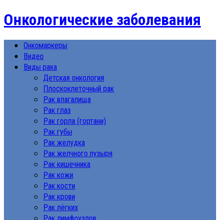
Онкологические заболевания
Онкомаркеры
Видео
Виды рака
Детская онкология
Плоскоклеточный рак
Рак влагалища
Рак глаз
Рак горла (гортани)
Рак губы
Рак желудка
Рак желчного пузыря
Рак кишечника
Рак кожи
Рак кости
Рак крови
Рак лёгких
Рак лимфоузлов