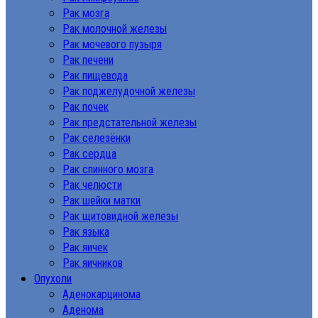
Рак мозга
Рак молочной железы
Рак мочевого пузыря
Рак печени
Рак пищевода
Рак поджелудочной железы
Рак почек
Рак предстательной железы
Рак селезёнки
Рак сердца
Рак спинного мозга
Рак челюсти
Рак шейки матки
Рак щитовидной железы
Рак языка
Рак яичек
Рак яичников
Опухоли
Аденокарцинома
Аденома