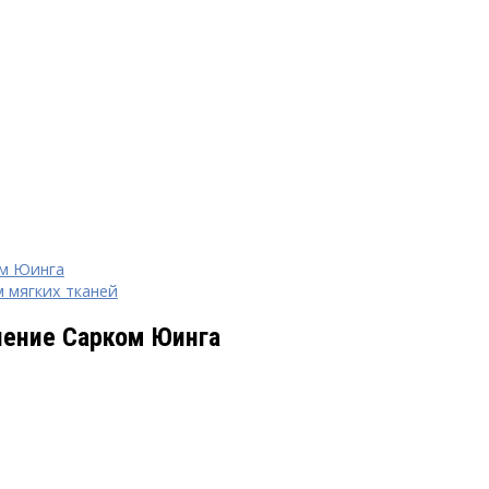
ом Юинга
 мягких тканей
чение Сарком Юинга