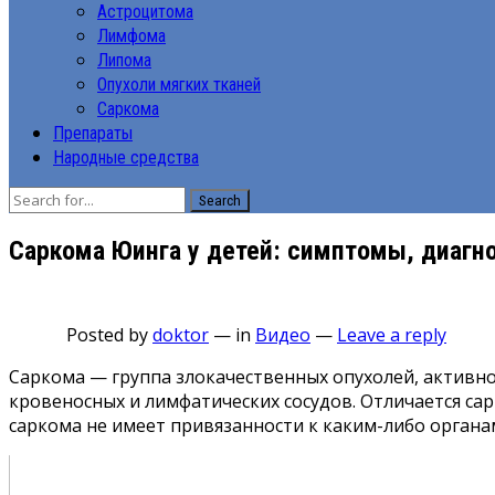
Астроцитома
Лимфома
Липома
Опухоли мягких тканей
Саркома
Препараты
Народные средства
Search
Саркома Юинга у детей: симптомы, диагн
Posted by
doktor
—
in
Видео
—
Leave a reply
Саркома — группа злокачественных опухолей, активн
кровеносных и лимфатических сосудов. Отличается сар
саркома не имеет привязанности к каким-либо органа