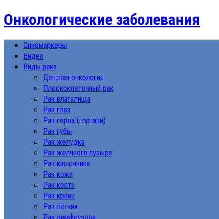
Онкологические заболевания
Онкомаркеры
Видео
Виды рака
Детская онкология
Плоскоклеточный рак
Рак влагалища
Рак глаз
Рак горла (гортани)
Рак губы
Рак желудка
Рак желчного пузыря
Рак кишечника
Рак кожи
Рак кости
Рак крови
Рак лёгких
Рак лимфоузлов