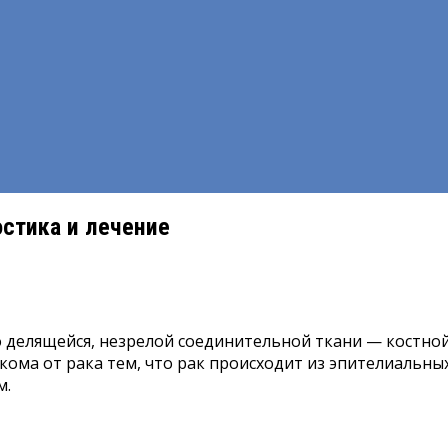
остика и лечение
о делящейся, незрелой соединительной ткани — костно
кома от рака тем, что рак происходит из эпителиальны
м.