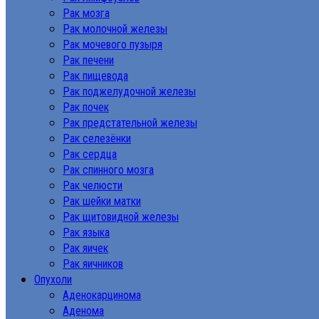
Рак мозга
Рак молочной железы
Рак мочевого пузыря
Рак печени
Рак пищевода
Рак поджелудочной железы
Рак почек
Рак предстательной железы
Рак селезёнки
Рак сердца
Рак спинного мозга
Рак челюсти
Рак шейки матки
Рак щитовидной железы
Рак языка
Рак яичек
Рак яичников
Опухоли
Аденокарцинома
Аденома